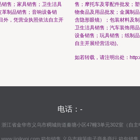
品销售；家具销售；卫生洁具
售；摩托车及零配件批发；塑
皮革制品销售；音响设备销
物食品及用品批发；金属制品
目外，凭营业执照依法自主开
含隐形眼镜）；包装材料及制
卫生洁具销售；汽车装饰用品
设备销售；玩具销售；纸制品
自主开展经营活动)。
如若转载，请注明出处：http://www.j
电话：-
：浙江省金华市义乌市稠城街道秦塘小区47幢3单元302室（自主
6
www.jiojkyoi.com
箱包销售
义乌市穆策电子商务商行
箱包销售