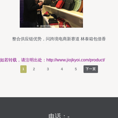
整合供应链优势，问跨境电商新赛道 林泰箱包借香
港贸发局秋季电子产品展迈出跨界关键一步
如若转载，请注明出处：http://www.jiojkyoi.com/product/
2
3
4
5
1
下一页
电话：-