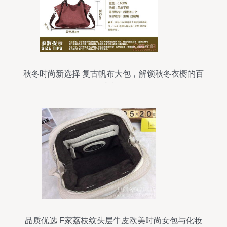
秋冬时尚新选择 复古帆布大包，解锁秋冬衣橱的百
搭密码
品质优选 F家荔枝纹头层牛皮欧美时尚女包与化妆