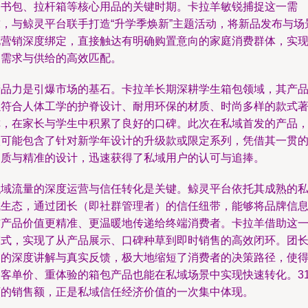
是书包、拉杆箱等核心用品的关键时期。卡拉羊敏锐捕捉这一需
求，与鲸灵平台联手打造“升学季焕新”主题活动，将新品发布与场
化营销深度绑定，直接触达有明确购置意向的家庭消费群体，实
了需求与供给的高效匹配。
产品力是引爆市场的基石。卡拉羊长期深耕学生箱包领域，其产
以符合人体工学的护脊设计、耐用环保的材质、时尚多样的款式
称，在家长与学生中积累了良好的口碑。此次在私域首发的产品
很可能包含了针对新学年设计的升级款或限定系列，凭借其一贯
品质与精准的设计，迅速获得了私域用户的认可与追捧。
私域流量的深度运营与信任转化是关键。鲸灵平台依托其成熟的
域生态，通过团长（即社群管理者）的信任纽带，能够将品牌信
与产品价值更精准、更温暖地传递给终端消费者。卡拉羊借助这
模式，实现了从产品展示、口碑种草到即时销售的高效闭环。团
们的深度讲解与真实反馈，极大地缩短了消费者的决策路径，使
高客单价、重体验的箱包产品也能在私域场景中实现快速转化。31
万的销售额，正是私域信任经济价值的一次集中体现。