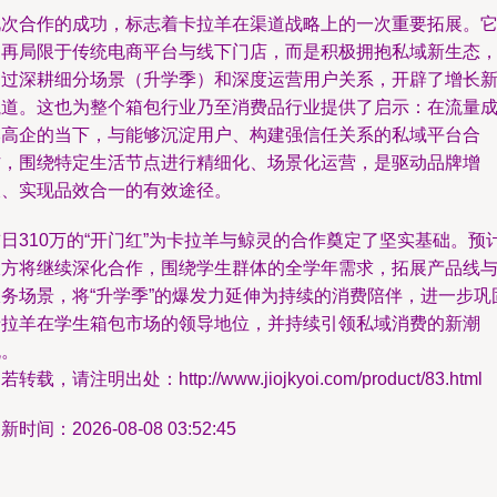
此次合作的成功，标志着卡拉羊在渠道战略上的一次重要拓展。
不再局限于传统电商平台与线下门店，而是积极拥抱私域新生态
通过深耕细分场景（升学季）和深度运营用户关系，开辟了增长
航道。这也为整个箱包行业乃至消费品行业提供了启示：在流量
本高企的当下，与能够沉淀用户、构建强信任关系的私域平台合
作，围绕特定生活节点进行精细化、场景化运营，是驱动品牌增
长、实现品效合一的有效途径。
日310万的“开门红”为卡拉羊与鲸灵的合作奠定了坚实基础。预
双方将继续深化合作，围绕学生群体的全学年需求，拓展产品线
服务场景，将“升学季”的爆发力延伸为持续的消费陪伴，进一步巩
卡拉羊在学生箱包市场的领导地位，并持续引领私域消费的新潮
流。
若转载，请注明出处：http://www.jiojkyoi.com/product/83.html
新时间：2026-08-08 03:52:45